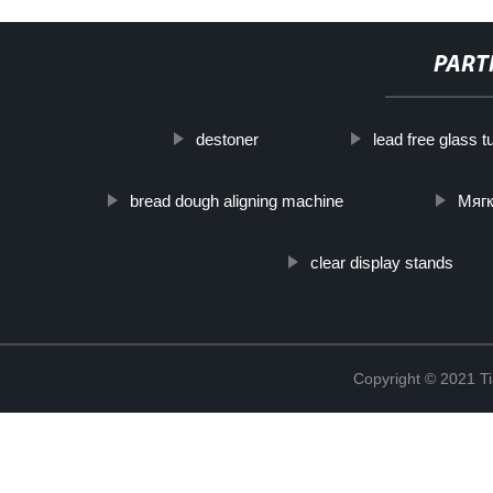
PART
destoner
lead free glass t
bread dough aligning machine
Мягк
clear display stands
Copyright © 2021 Ti