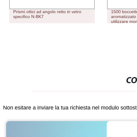
1500 boccette di succo di nicotina
Prezzo conve
aromatizzato pre-riempito una volta da
Standard Va
utilizzare monouso Penna Vape
CO
Non esitare a inviare la tua richiesta nel modulo sotto