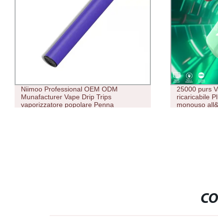
25000 purs Vape Original Irex Magic
Design comod
ricaricabile Plus Tornado by Nastro
Coil ricaric
monouso all&prime;ingrosso
Supbar 8000 
CO