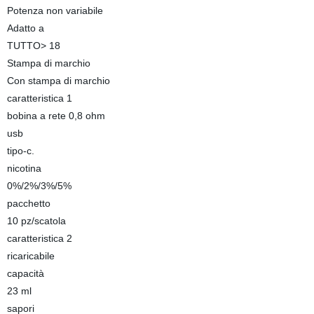
Potenza non variabile
Adatto a
TUTTO> 18
Stampa di marchio
Con stampa di marchio
caratteristica 1
bobina a rete 0,8 ohm
usb
tipo-c.
nicotina
0%/2%/3%/5%
pacchetto
10 pz/scatola
caratteristica 2
ricaricabile
capacità
23 ml
sapori