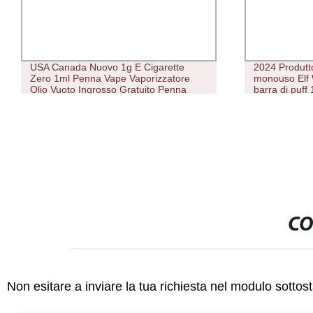
USA Canada Nuovo 1g E Cigarette
2024 Produt
Zero 1ml Penna Vape Vaporizzatore
monouso Elf
Olio Vuoto Ingrosso Gratuito Penna
barra di puf
Vape Usa e Getta Prezzo 1 Ml Cookies
20000 25000
Penna Vape
Vape popolare
CO
Non esitare a inviare la tua richiesta nel modulo sotto