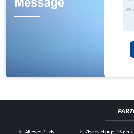
PART
Alfresco Blinds
7kw ev charger 16 amp