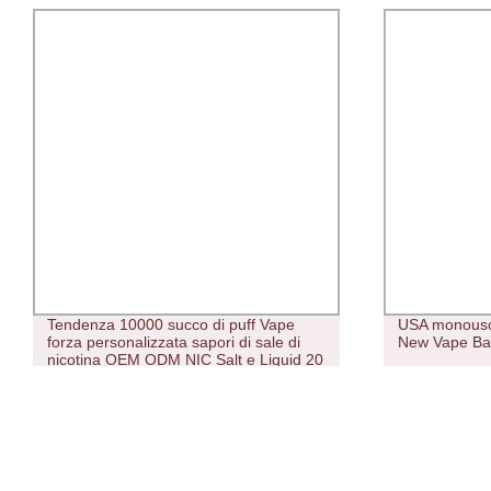
Tendenza 10000 succo di puff Vape
USA monouso
forza personalizzata sapori di sale di
New Vape Bar
nicotina OEM ODM NIC Salt e Liquid 20
ml Vape Juice Produttore Succo di
arancia-ananas-cocco-ghiaccio