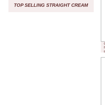
TOP SELLING STRAIGHT CREAM
TUBE SMOKING GLASS PIPE
HBKING 420 WHITE JADE DOUBLE
HONEYCOMB DISC SMOKING
WATER PIPES PERCOLATE
QUALITY TUBO DI FUMO
ALL′INGROSSO