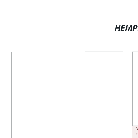
PERSONALIZZATO JUICY VAPES
800 PUFF
HEMP