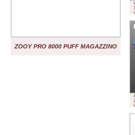
ZOOY PRO 8000 PUFF MAGAZZINO
TEDESCO ZBOOD WASPE VB CUBE
PUFF DISTRIBUTORE DI POD VAPE
DI NIKOTIN DI COCCO DI PINO DI
PINO DI PINO