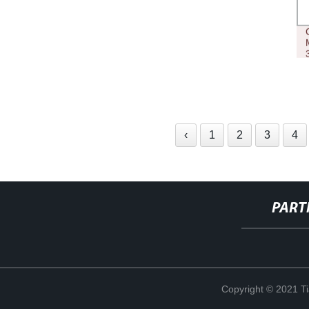
‹
1
2
3
4
PART
Copyright © 2021 Ti