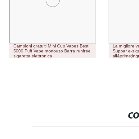
Campioni gratuiti Mini Cup Vapes Best
La migliore v
5000 Puff Vape monouso Barra runfree
Supbar e-siga
sigaretta elettronica
all&prime;in
Flash J6180
CO