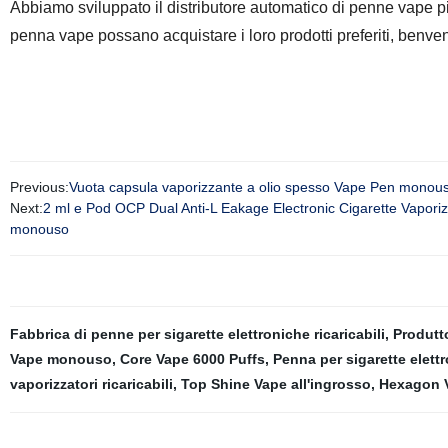
Abbiamo sviluppato il distributore automatico di penne vape p
penna vape possano acquistare i loro prodotti preferiti, benve
Previous:
Vuota capsula vaporizzante a olio spesso Vape Pen monous
Next:
2 ml e Pod OCP Dual Anti-L Eakage Electronic Cigarette Vapori
monouso
Fabbrica di penne per sigarette elettroniche ricaricabili
,
Produtt
Vape monouso
,
Core Vape 6000 Puffs
,
Penna per sigarette elet
vaporizzatori ricaricabili
,
Top Shine Vape all'ingrosso
,
Hexagon 