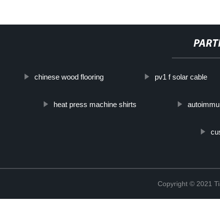
PART
chinese wood flooring
pv1 f solar cable
heat press machine shirts
autoimmun
cu
Copyright © 2021 Ti