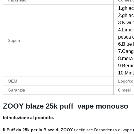
Pacchetto
Confezi
1.ghia
2.ghiac
3.Kiwi 
4.Limo
pesca 
Sapori
6.Blue
7.Cang
8.mora 
9.Berri
10.Mint
OEM
Logo/col
Garanzia
6 mesi
ZOOY blaze 25k puff
vape monouso
Introduzione al prodotto:
Il Puff da 25k per la Blaze di ZOOY
ridefinisce l'esperienza di vape