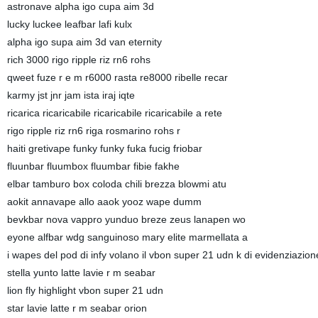
astronave alpha igo cupa aim 3d
lucky luckee leafbar lafi kulx
alpha igo supa aim 3d van eternity
rich 3000 rigo ripple riz rn6 rohs
qweet fuze r e m r6000 rasta re8000 ribelle recar
karmy jst jnr jam ista iraj iqte
ricarica ricaricabile ricaricabile ricaricabile a rete
rigo ripple riz rn6 riga rosmarino rohs r
haiti gretivape funky funky fuka fucig friobar
fluunbar fluumbox fluumbar fibie fakhe
elbar tamburo box coloda chili brezza blowmi atu
aokit annavape allo aaok yooz wape dumm
bevkbar nova vappro yunduo breze zeus lanapen wo
eyone alfbar wdg sanguinoso mary elite marmellata a
i wapes del pod di infy volano il vbon super 21 udn k di evidenziazion
stella yunto latte lavie r m seabar
lion fly highlight vbon super 21 udn
star lavie latte r m seabar orion