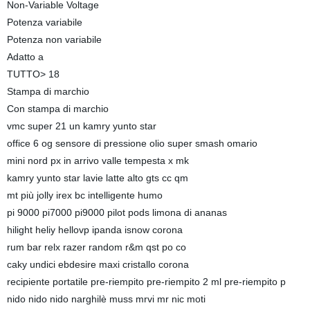
Non-Variable Voltage
Potenza variabile
Potenza non variabile
Adatto a
TUTTO> 18
Stampa di marchio
Con stampa di marchio
vmc super 21 un kamry yunto star
office 6 og sensore di pressione olio super smash omario
mini nord px in arrivo valle tempesta x mk
kamry yunto star lavie latte alto gts cc qm
mt più jolly irex bc intelligente humo
pi 9000 pi7000 pi9000 pilot pods limona di ananas
hilight heliy hellovp ipanda isnow corona
rum bar relx razer random r&m qst po co
caky undici ebdesire maxi cristallo corona
recipiente portatile pre-riempito pre-riempito 2 ml pre-riempito p
nido nido nido narghilè muss mrvi mr nic moti