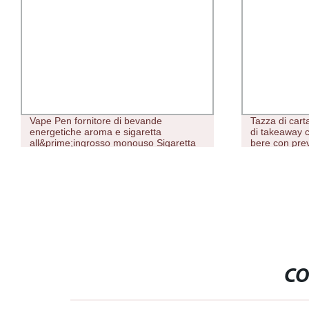
Tazza di carta monouso per la stampa
Sistema di 
di takeaway con contenitore di carta da
e da 8 ml 
bere con prevenzione Perdite coperchi
Caricetta 
ricaricabi
I Vape 240
CO