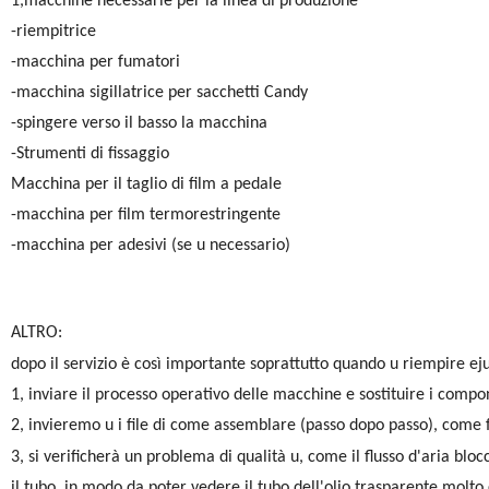
1,macchine necessarie per la linea di produzione
-riempitrice
-macchina per fumatori
-macchina sigillatrice per sacchetti Candy
-spingere verso il basso la macchina
-Strumenti di fissaggio
Macchina per il taglio di film a pedale
-macchina per film termorestringente
-macchina per adesivi (se u necessario)
ALTRO:
dopo il servizio è così importante soprattutto
quando u riempire ejuc
1, inviare il processo operativo delle macchine e sostituire i compo
2, invieremo u i file di come assemblare (passo dopo passo), come fa
3, si verificherà un problema di qualità u, come il flusso d'aria blocc
il tubo, in modo da poter vedere il tubo dell'olio trasparente mol