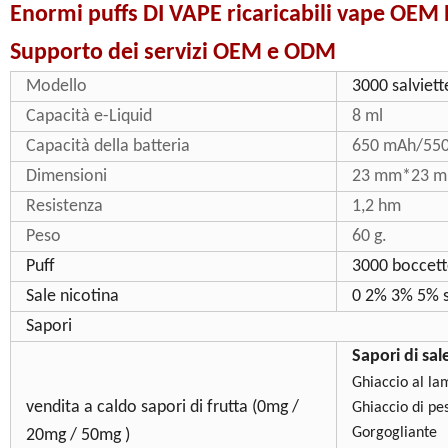
Enormi puffs DI VAPE ricaricabili vape 
Supporto dei servizi OEM e ODM
Modello
3000 salviet
Capacità e-Liquid
8 ml
Capacità della batteria
650 mAh/55
Dimensioni
23 mm*23 
Resistenza
1,2 hm
Peso
60 g.
Puff
3000 boccette
Sale nicotina
0 2% 3% 5% s
Sapori
Sapori di sal
Ghiaccio al l
vendita a caldo sapori di frutta (0mg /
Ghiaccio di pe
Gorgogliante
20mg / 50mg )