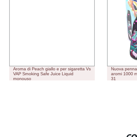
Nuova penna colorata monouso molti
15000 Puff 
aromi 1000 mAh Puffi monouso Puffs
all&prime;ing
31
MTL Nastro pe
monouso