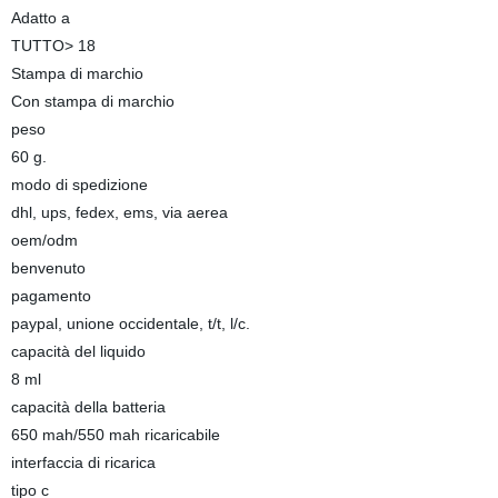
Adatto a
TUTTO> 18
Stampa di marchio
Con stampa di marchio
peso
60 g.
modo di spedizione
dhl, ups, fedex, ems, via aerea
oem/odm
benvenuto
pagamento
paypal, unione occidentale, t/t, l/c.
capacità del liquido
8 ml
capacità della batteria
650 mah/550 mah ricaricabile
interfaccia di ricarica
tipo c