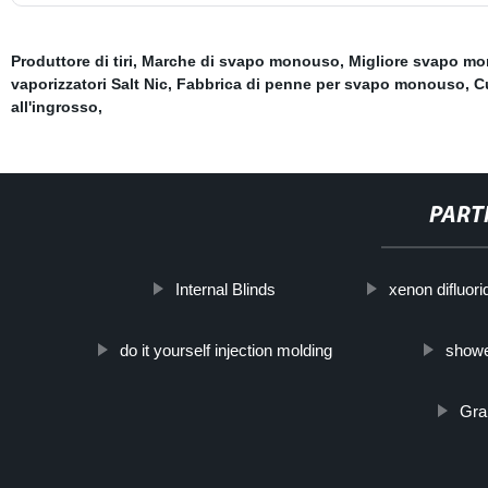
Produttore di tiri
,
Marche di svapo monouso
,
Migliore svapo m
vaporizzatori Salt Nic
,
Fabbrica di penne per svapo monouso
,
C
all'ingrosso
,
PART
Internal Blinds
xenon difluori
do it yourself injection molding
showe
Gra