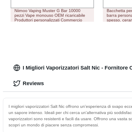
Niimoo Vaping Muster G Bar 10000
Bacchetta pe
pezzi Vape monouso OEM ricaricabile
barra persona
Produttori personalizzati Commercio
spesso, ceram
all&prime;ingrosso Calgarette
cotone, senza
elettronica e-Cigarette Bubble Tea Cup
centrale
Vape
I Migliori Vaporizzatori Salt Nic - Fornitore 
Reviews
I migliori vaporizzatori Salt Nic offrono un'esperienza di svapo e
un sapore intenso. Ideali per chi cerca un'alternativa più soddisfacen
vaporizzatori sono resistenti e facili da usare. Offrono una vasta sc
scopri un mondo di piacere senza compromessi.