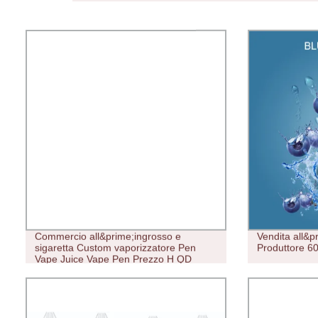
Commercio all&prime;ingrosso e
Vendita all&
sigaretta Custom vaporizzatore Pen
Produttore 60
Vape Juice Vape Pen Prezzo H QD
BC5000 Puffs Bar Free Price Randm
Smoke E Shisha Flavors Electric
Hookah Vape Pen